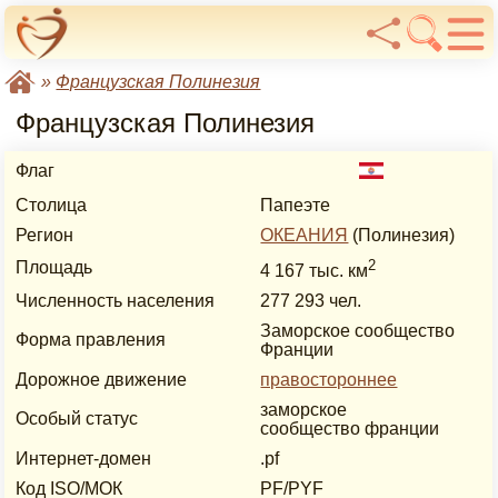
»
Французская Полинезия
Французская Полинезия
Флаг
Столица
Папеэте
Регион
ОКЕАНИЯ
(Полинезия)
2
Площадь
4 167 тыс. км
Численность населения
277 293 чел.
Заморское сообщество
Форма правления
Франции
Дорожное движение
правостороннее
заморское
Особый статус
сообщество франции
Интернет-домен
.pf
Код ISO/МОК
PF/PYF