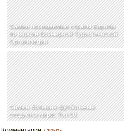
Самые посещаемые страны Европы
по версии Всемирной Туристической
Организации
Самые большие футбольные
стадионы мира: Топ-10
Комментарии
Скрыть