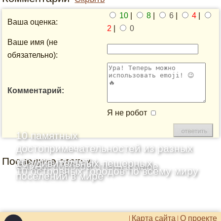
10
|
8
|
6
|
4
|
Ваша оценка:
2
|
0
Ваше имя (не
обязательно):
Комментарий:
Я не робот
10 памятных
достопримечательностей из разных
Последние статьи
уголков планеты
10 удивительных пещерных
Самый дорогой отель в мире
10 островных городов по всему миру
поселений в мире
Карта сайта
О проекте